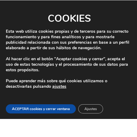
31
COOKIES
« Ene
Esta web utiliza cookies propias y de terceros para su correcto
funcionamiento y para fines analíticos y para mostrarle
publicidad relacionada con sus preferencias en base a un perfil
elaborado a partir de sus hábitos de navegación.
Al hacer clic en el botón "Aceptar cookies y cerrar", acepta el
uso de estas tecnologías y el procesamiento de sus datos para
estos propósitos.
Puede aprender más sobre qué cookies utilizamos o
desactivarlas pulsando
ajustes
Copyright © 2026
nuestrazaragoza
. Todos los derechos
reservados.
Tema:
ColorMag
por ThemeGrill. Funciona con
WordPress
.
ACEPTAR cookies y cerrar ventana
Ajustes
Aviso Legal
Política de Privacidad