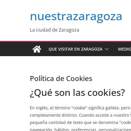
Saltar
nuestrazaragoza
al
contenido
La ciudad de Zaragoza
QUE VISITAR EN ZARAGOZA
MEDIO
Política de Cookies
¿Qué son las cookies?
En inglés, el término "cookie" significa galleta, pe
completamente distinto. Cuando accede a nuestro S
pequeña cantidad de texto que se denomina "cookie
navegación, hábitos, preferencias, personalizacione