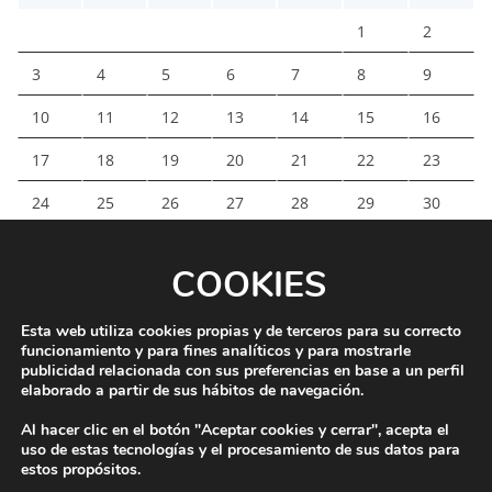
1
2
3
4
5
6
7
8
9
10
11
12
13
14
15
16
17
18
19
20
21
22
23
24
25
26
27
28
29
30
31
COOKIES
« Ene
Esta web utiliza cookies propias y de terceros para su correcto
funcionamiento y para fines analíticos y para mostrarle
publicidad relacionada con sus preferencias en base a un perfil
elaborado a partir de sus hábitos de navegación.
Al hacer clic en el botón "Aceptar cookies y cerrar", acepta el
uso de estas tecnologías y el procesamiento de sus datos para
estos propósitos.