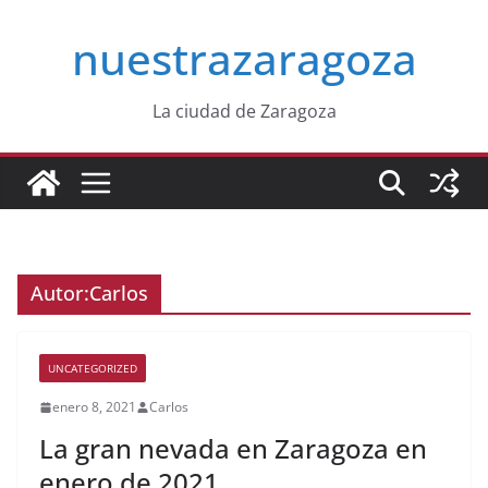
Saltar
nuestrazaragoza
al
contenido
La ciudad de Zaragoza
Autor:
Carlos
UNCATEGORIZED
enero 8, 2021
Carlos
La gran nevada en Zaragoza en
enero de 2021